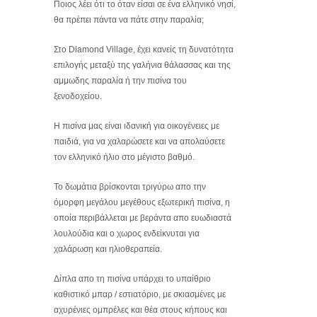
Ποιος λέει ότι το όταν είσαι σε ένα ελληνικό νησί,
θα πρέπει πάντα να πάτε στην παραλία;
Στο Diamond Village, έχει κανείς τη δυνατότητα
επιλογής μεταξύ της γαλήνια θάλασσας και της
αμμωδης παραλία ή την πισίνα του
ξενοδοχείου.
Η πισίνα μας είναι ιδανική για οικογένειες με
παιδιά, για να χαλαρώσετε και να απολαύσετε
τον ελληνικό ήλιο στο μέγιστο βαθμό.
Το δωμάτια βρίσκονται τριγύρω απο την
όμορφη μεγάλου μεγέθους εξωτερική πισίνα, η
οποία περιβάλλεται με βεράντα απο ευωδιαστά
λουλούδια και ο χωρος ενδείκνυται για
χαλάρωση και ηλιοθεραπεία.
Δίπλα απο τη πισίνα υπάρχει το υπαίθριο
καθιστικό μπαρ / εστιατόριο, με σκιασμένες με
αχυρένιες ομπρέλες και θέα στους κήπους και