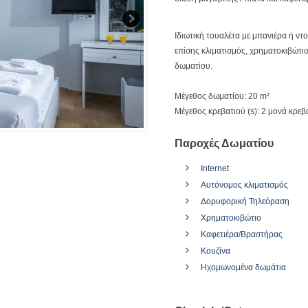
Ιδιωτική τουαλέτα με μπανιέρα ή ντο
επίσης κλιματισμός, χρηματοκιβώτιο
δωματίου.
Μέγεθος δωματίου: 20 m²
Μέγεθος κρεβατιού (s): 2 μονά κρεβ
Παροχές Δωματίου
Internet
Αυτόνομος κλιματισμός
Δορυφορική Τηλεόραση
Χρηματοκιβώτιο
Καφετιέρα/Βραστήρας
Κουζίνα
Ηχομωνομένα δωμάτια