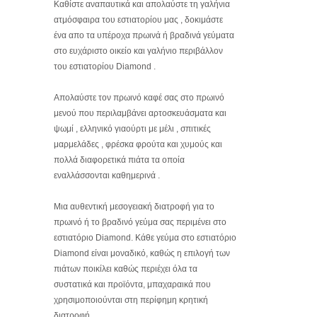
Καθίστε αναπαυτικά και απολαύστε τη γαλήνια
ατμόσφαιρα του εστιατορίου μας , δοκιμάστε
ένα απο τα υπέροχα πρωινά ή βραδινά γεύματα
στο ευχάριστο οικείο και γαλήνιο περιβάλλον
του εστιατορίου Diamond .
Απολαύστε τον πρωινό καφέ σας στο πρωινό
μενού που περιλαμβάνει αρτοσκευάσματα και
ψωμί , ελληνικό γιαούρτι με μέλι , σπιτικές
μαρμελάδες , φρέσκα φρούτα και χυμούς και
πολλά διαφορετικά πιάτα τα οποία
εναλλάσσονται καθημερινά .
Μια αυθεντική μεσογειακή διατροφή για το
πρωινό ή το βραδινό γεύμα σας περιμένει στο
εστιατόριο Diamond. Κάθε γεύμα στο εστιατόριο
Diamond είναι μοναδικό, καθώς η επιλογή των
πιάτων ποικίλει καθώς περιέχει όλα τα
συστατικά και προϊόντα, μπαχαραικά που
χρησιμοποιούνται στη περίφημη κρητική
διατροφή .