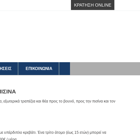
ΚΡΑΤΗΣΗ ONLINE
ΗΣΕΙΣ
ΕΠΙΚΟΙΝΩΝΙΑ
ΠΙΣΙΝΑ
να, εξωτερικά τραπέζια και θέα προς το βουνό, προς την πισίνα και τον
 με υπέρδιπλο κρεβάτι. Ένα τρίτο άτομο (έως 15 ετών) μπορεί να
00€ / μέρα.