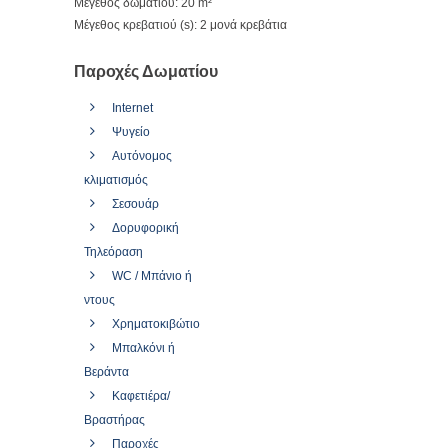
Μέγεθος δωματίου: 20 m²
Μέγεθος κρεβατιού (s): 2 μονά κρεβάτια
Παροχές Δωματίου
Internet
Ψυγείο
Αυτόνομος
κλιματισμός
Σεσουάρ
Δορυφορική
Τηλεόραση
WC / Μπάνιο ή
ντους
Χρηματοκιβώτιο
Μπαλκόνι ή
Βεράντα
Καφετιέρα/
Βραστήρας
Παροχές